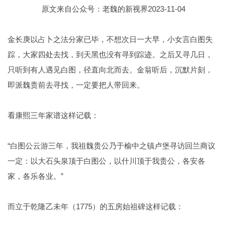
原文来自公众号：老魏的新视界2023-11-04
金长庚以占卜之法分家已毕，不想次日一大早，小女言白图失
踪，大家四处去找，到天黑也没有寻到踪迹。之后又寻几日，
只听到有人遇见白图，径直向北而去。金翁听后，沉默片刻，
即派魏贵前去寻找，一定要把人带回来。
看康熙三年家谱这样记载：
“白图公云游三年，我祖魏贵公乃于榆中之镇卢堡寻访回兰商议
一定：以大石头泉顶于白图公，以什川顶于我贵公，各安各
家，各乐各业。”
而立于乾隆乙未年（1775）的五房始祖碑这样记载：