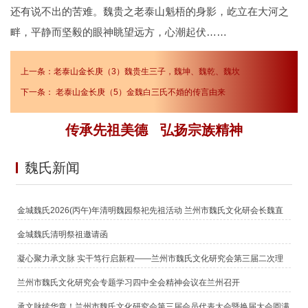
还有说不出的苦难。魏贵之老泰山魁梧的身影，屹立在大河之
畔，平静而坚毅的眼神眺望远方，心潮起伏……
上一条：
老泰山金长庚（3）魏贵生三子，魏坤、魏乾、魏坎
下一条：
老泰山金长庚（5）金魏白三氏不婚的传言由来
传承先祖美德 弘扬宗族精神
魏氏新闻
金城魏氏2026(丙午)年清明魏园祭祀先祖活动 兰州市魏氏文化研会长魏直
鹏恭读祭文
金城魏氏清明祭祖邀请函
凝心聚力承文脉 实干笃行启新程——兰州市魏氏文化研究会第三届二次理
事（扩大）会议暨新春团拜会圆满举行
兰州市魏氏文化研究会专题学习四中全会精神会议在兰州召开
承文脉续华章！兰州市魏氏文化研究会第三届会员代表大会暨换届大会圆满