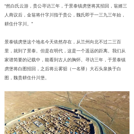
“然白氏云游，贵公寻访三年，于景泰镇虏堡将其招回，翁婿三
人商议后，金翁将什字川指于贵公，魏氏即于一三九三年始，
耕住什字川。”
景泰镇虏堡这个地名今天依然存在，从兰州向北不过二三百
里，就到了景泰。但是在明代，这是一个遥远的距离。我们从
家谱简要的记载中，能看到古人的胸怀。寻访三年，于景泰镇
虏堡将白图招回，之后将云雾驲（一名驿）大石头泉换于白
图，魏贵耕住什川堡。