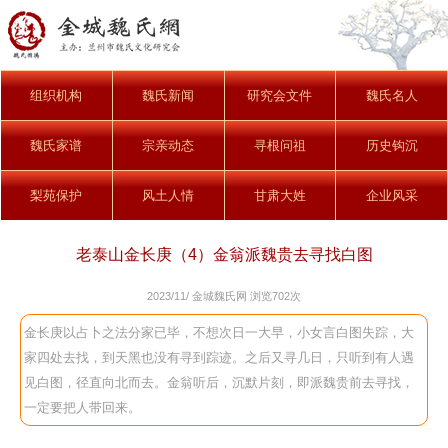
组织机构
魏氏新闻
研究会文件
魏氏名人
魏氏家谱
宗亲动态
寻根问祖
历史钩沉
梨苑保护
风土人情
甘肃大姓
企业风采
老泰山金长庚（4）金翁派魏贵去寻找白图
2023/11/ 金城魏氏网 浏览
702次
金长庚以占卜之法分家已毕，不想次日一大早，小女言白图失踪，大
家四处去找，到天黑也没有寻到踪迹。之后又寻几日，只听到有人遇
见白图，径直向北而去。金翁听后，沉默片刻，即派魏贵前去寻找，
一定要把人带回来。