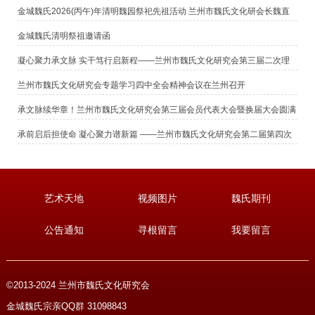
金城魏氏2026(丙午)年清明魏园祭祀先祖活动 兰州市魏氏文化研会长魏直
鹏恭读祭文
金城魏氏清明祭祖邀请函
凝心聚力承文脉 实干笃行启新程——兰州市魏氏文化研究会第三届二次理
事（扩大）会议暨新春团拜会圆满举行
兰州市魏氏文化研究会专题学习四中全会精神会议在兰州召开
承文脉续华章！兰州市魏氏文化研究会第三届会员代表大会暨换届大会圆满
召开
承前启后担使命 凝心聚力谱新篇 ——兰州市魏氏文化研究会第二届第四次
常务理事扩大会议暨换届领导小组会议圆满召开
艺术天地
视频图片
魏氏期刊
公告通知
寻根留言
我要留言
©2013-2024 兰州市魏氏文化研究会
金城魏氏宗亲QQ群 31098843