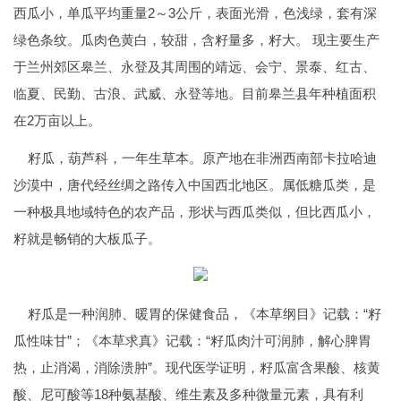
西瓜小，单瓜平均重量2～3公斤，表面光滑，色浅绿，套有深
绿色条纹。瓜肉色黄白，较甜，含籽量多，籽大。 现主要生产
于兰州郊区皋兰、永登及其周围的靖远、会宁、景泰、红古、
临夏、民勤、古浪、武威、永登等地。目前皋兰县年种植面积
在2万亩以上。
籽瓜，葫芦科，一年生草本。原产地在非洲西南部卡拉哈迪
沙漠中，唐代经丝绸之路传入中国西北地区。属低糖瓜类，是
一种极具地域特色的农产品，形状与西瓜类似，但比西瓜小，
籽就是畅销的大板瓜子。
籽瓜是一种润肺、暖胃的保健食品，《本草纲目》记载：“籽
瓜性味甘”；《本草求真》记载：“籽瓜肉汁可润肺，解心脾胃
热，止消渴，消除溃肿”。现代医学证明，籽瓜富含果酸、核黄
酸、尼可酸等18种氨基酸、维生素及多种微量元素，具有利