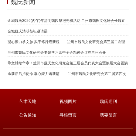
魏氏新闻
金城魏氏2026(丙午)年清明魏园祭祀先祖活动 兰州市魏氏文化研会长魏直
鹏恭读祭文
金城魏氏清明祭祖邀请函
凝心聚力承文脉 实干笃行启新程——兰州市魏氏文化研究会第三届二次理
事（扩大）会议暨新春团拜会圆满举行
兰州市魏氏文化研究会专题学习四中全会精神会议在兰州召开
承文脉续华章！兰州市魏氏文化研究会第三届会员代表大会暨换届大会圆满
召开
承前启后担使命 凝心聚力谱新篇 ——兰州市魏氏文化研究会第二届第四次
常务理事扩大会议暨换届领导小组会议圆满召开
艺术天地
视频图片
魏氏期刊
公告通知
寻根留言
我要留言