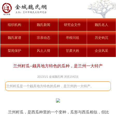
组织机构
魏氏新闻
研究会文件
魏氏名人
魏氏家谱
宗亲动态
寻根问祖
历史钩沉
梨苑保护
风土人情
甘肃大姓
企业风采
兰州籽瓜--颇具地方特色的瓜种，是兰州一大特产
2013/1/1 金城魏氏网 浏览
1542次
兰州籽瓜是一个颇具地方特色的瓜种，是兰州的一大特产。
兰州籽瓜，是西瓜种里的一个变种，瓜形与西瓜相似，但比