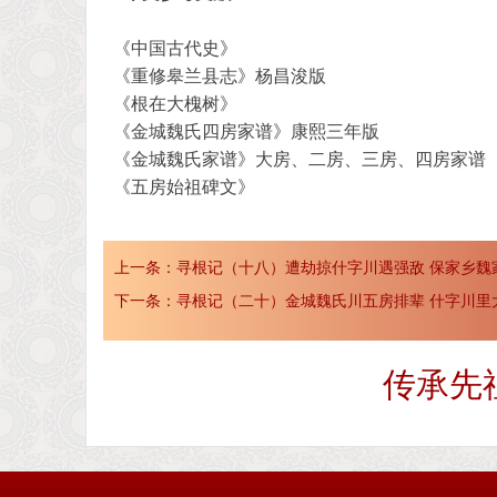
《中国古代史》
《重修皋兰县志》杨昌浚版
《根在大槐树》
《金城魏氏四房家谱》康熙三年版
《金城魏氏家谱》大房、二房、三房、四房家谱
《五房始祖碑文》
上一条：
寻根记（十八）遭劫掠什字川遇强敌 保家乡魏
下一条：
寻根记（二十）金城魏氏川五房排辈 什字川里
传承先