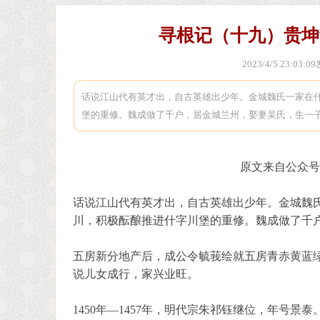
寻根记（十九）贵坤
首
>
2023/4/5 23:03:
话说江山代有英才出，自古英雄出少年。金城魏氏一家在
堡的重修。魏成做了千户，居金城兰州，娶妻吴氏，生一
原文来自
公众号
页
话说江山代有英才出，自古英雄出少年。金城魏
川，积极酝酿推进什字川堡的重修。魏成做了千
五房新分地产后，成公令毓莪绘就五房青赤黄蓝
说儿女成行，家兴业旺。
1450年—1457年，明代宗朱祁钰继位，年号