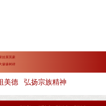
家娃展英豪
大壕壕树碑
祖美德 弘扬宗族精神