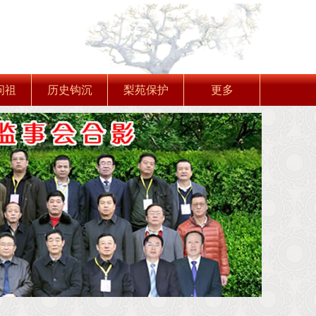
问祖
历史钩沉
梨苑保护
更多