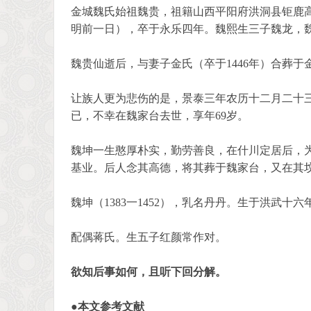
金城魏氏始祖魏贵，祖籍山西平阳府洪洞县钜鹿高桥
明前一日），卒于永乐四年。魏熙生三子魏龙，
魏贵仙逝后，与妻子金氏（卒于1446年）合葬于
让族人更为悲伤的是，景泰三年农历十二月二十
已，不幸在魏家台去世，享年69岁。
魏坤一生憨厚朴实，勤劳善良，在什川定居后，
基业。后人念其高德，将其葬于魏家台，又在其
魏坤（1383一1452），乳名丹丹。生于洪武
配偶蒋氏。生五子红颜常作对。
欲知后事如何，且听下回分解。
●本文参考文献