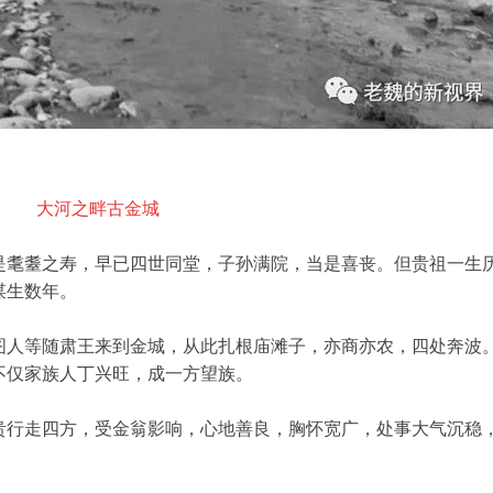
大河之畔古金城
是耄耋之寿，早已四世同堂，子孙满院，当是喜丧。但贵祖一生
谋生数年。
图人等随肃王来到金城，从此扎根庙滩子，亦商亦农，四处奔波
不仅家族人丁兴旺，成一方望族。
贵行走四方，受金翁影响，心地善良，胸怀宽广，处事大气沉稳
。