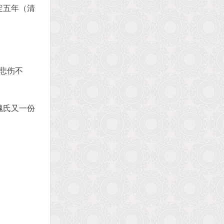
定五年（清
悲伤不
魏氏又一份