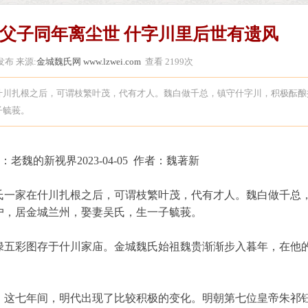
父子同年离尘世 什字川里后世有遗风
09发布 来源:
金城魏氏网 www.lzwei.com
查看
2199次
什川扎根之后，可谓枝繁叶茂，代有才人。魏白做千总，镇守什字川，积极酝酿
子毓莪。
：老魏的新视界2023-04-05 作者：魏著新
氏一家在什川扎根之后，可谓枝繁叶茂，代有才人。魏白做千总
户，居金城兰州，娶妻吴氏，生一子毓莪。
绿五彩图存于什川家庙。金城魏氏始祖魏贵渐渐步入暮年，在他
景泰。这七年间，明代出现了比较积极的变化。明朝第七位皇帝朱祁