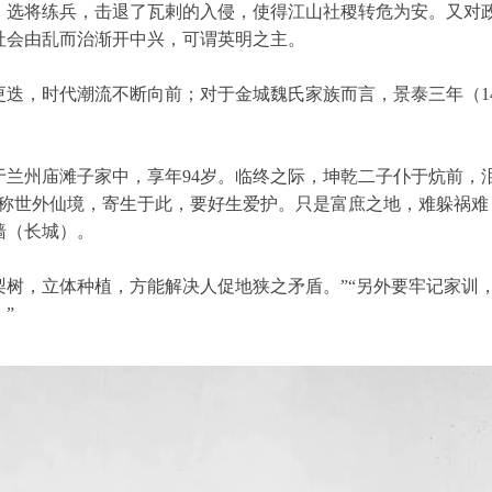
，选将练兵，击退了瓦剌的入侵，使得江山社稷转危为安。又对
社会由乱而治渐开中兴，可谓英明之主。
迭，时代潮流不断向前；对于金城魏氏家族而言，景泰三年（14
兰州庙滩子家中，享年94岁。临终之际，坤乾二子仆于炕前，
堪称世外仙境，寄生于此，要好生爱护。只是富庶之地，难躲祸难
墙（长城）。
树，立体种植，方能解决人促地狭之矛盾。”“另外要牢记家训
”