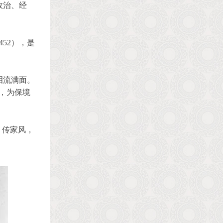
政治、经
52），是
泪流满面。
，为保境
，传家风，