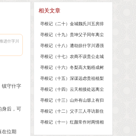
相关文章
寻根记（二十）金城魏氏川五房排
辈 什字川里大壕壕树碑
寻根记（十九）贵坤父子同年离尘
推进什字川
世 什字川里后世有遗风
寻根记（十八）遭劫掠什字川遇强
敌 保家乡魏家娃展英豪
寻根记（十七）农商不误贵公走城
乡 山川相连坤公再谋地
寻根记（十六）冬梨高大魁梧成树
王 香水风釆焕然为树后
寻根记（十五）深谋远虑贵祖植梨
，镇守什字
树 什川字里拓荒创奇迹
寻根记（十四）云天相接处远离尘
嚣 高山厚土间世外桃源
寻根记（十三）山外有山塬上有归
的身后，可
宿 天外有天梁上是福地
寻根记（十二）父子三人寻访新住
地 开枝散叶山五房扎根
寻根记（十一）红颜常作对两情相
悦，白首永成双幸福万年
钰在位期