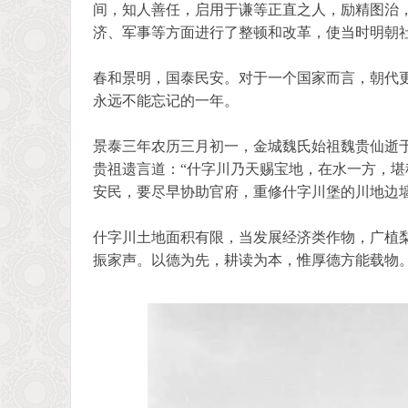
间，知人善任，启用于谦等正直之人，励精图治
济、军事等方面进行了整顿和改革，使当时明朝
春和景明，国泰民安。对于一个国家而言，朝代更
永远不能忘记的一年。
景泰三年农历三月初一，金城魏氏始祖魏贵仙逝于
贵祖遗言道：“什字川乃天赐宝地，在水一方，
安民，要尽早协助官府，重修什字川堡的川地边
什字川土地面积有限，当发展经济类作物，广植梨
振家声。以德为先，耕读为本，惟厚德方能载物。