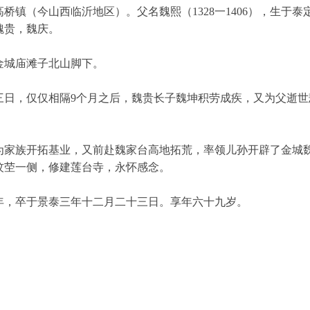
镇（今山西临沂地区）。父名魏熙（1328一1406），生于泰
魏贵，魏庆。
金城庙滩子北山脚下。
三日，仅仅相隔9个月之后，魏贵长子魏坤积劳成疾，又为父逝世
为家族开拓基业，又前赴魏家台高地拓荒，率领儿孙开辟了金城
坟茔一侧，修建莲台寺，永怀感念。
十六年，卒于景泰三年十二月二十三日。享年六十九岁。