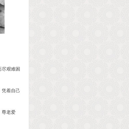
历尽艰难困
。凭着自己
，尊老爱