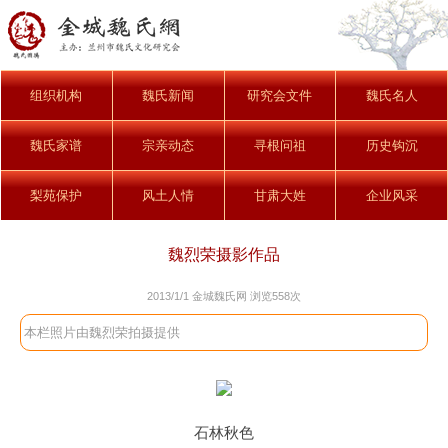
组织机构
魏氏新闻
研究会文件
魏氏名人
魏氏家谱
宗亲动态
寻根问祖
历史钩沉
梨苑保护
风土人情
甘肃大姓
企业风采
魏烈荣摄影作品
2013/1/1 金城魏氏网 浏览
558次
本栏照片由魏烈荣拍摄提供
石林秋色