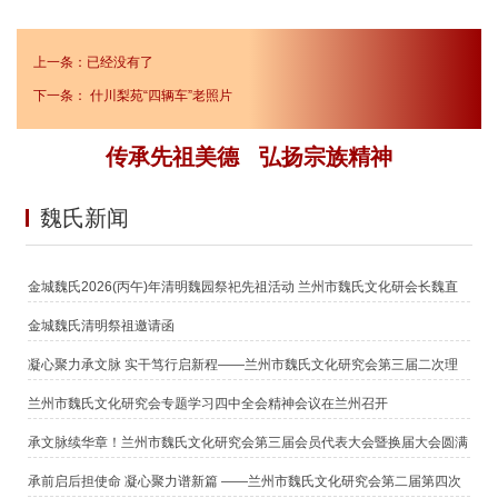
上一条：已经没有了
下一条：
什川梨苑“四辆车”老照片
传承先祖美德 弘扬宗族精神
魏氏新闻
金城魏氏2026(丙午)年清明魏园祭祀先祖活动 兰州市魏氏文化研会长魏直
鹏恭读祭文
金城魏氏清明祭祖邀请函
凝心聚力承文脉 实干笃行启新程——兰州市魏氏文化研究会第三届二次理
事（扩大）会议暨新春团拜会圆满举行
兰州市魏氏文化研究会专题学习四中全会精神会议在兰州召开
承文脉续华章！兰州市魏氏文化研究会第三届会员代表大会暨换届大会圆满
召开
承前启后担使命 凝心聚力谱新篇 ——兰州市魏氏文化研究会第二届第四次