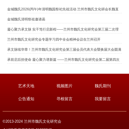
金城魏氏2026(丙午)年清明魏园祭祀先祖活动 兰州市魏氏文化研会长魏直
鹏恭读祭文
金城魏氏清明祭祖邀请函
凝心聚力承文脉 实干笃行启新程——兰州市魏氏文化研究会第三届二次理
事（扩大）会议暨新春团拜会圆满举行
兰州市魏氏文化研究会专题学习四中全会精神会议在兰州召开
承文脉续华章！兰州市魏氏文化研究会第三届会员代表大会暨换届大会圆满
召开
承前启后担使命 凝心聚力谱新篇 ——兰州市魏氏文化研究会第二届第四次
常务理事扩大会议暨换届领导小组会议圆满召开
艺术天地
视频图片
魏氏期刊
公告通知
寻根留言
我要留言
©2013-2024 兰州市魏氏文化研究会