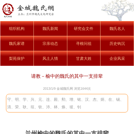
组织机构
魏氏新闻
研究会文件
魏氏名人
魏氏家谱
宗亲动态
寻根问祖
历史钩沉
梨苑保护
风土人情
甘肃大姓
企业风采
请教－榆中的魏氏的其中一支排辈
2013/1/9 金城魏氏网 浏览
1644次
守、明、学、兴、元、连、殿、勲、增、铭、汉、杰、炳、在、锡、
清、荣、耿、垣、钦、沛、林、焕、坡、钊
兰州榆中的魏氏的其中一支排辈